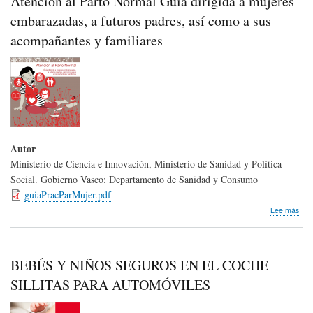
Atención al Parto Normal Guía dirigida a mujeres
mej
embarazadas, a futuros padres, así como a sus
acompañantes y familiares
Autor
Ministerio de Ciencia e Innovación, Ministerio de Sanidad y Política
Social. Gobierno Vasco: Departamento de Sanidad y Consumo
guiaPracParMujer.pdf
sob
Lee más
Ate
al
Par
Nor
BEBÉS Y NIÑOS SEGUROS EN EL COCHE
Guí
diri
SILLITAS PARA AUTOMÓVILES
a
muj