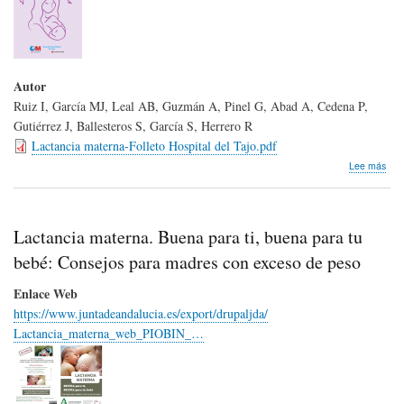
Autor
Ruiz I, García MJ, Leal AB, Guzmán A, Pinel G, Abad A, Cedena P,
Gutiérrez J, Ballesteros S, García S, Herrero R
Lactancia materna-Folleto Hospital del Tajo.pdf
sob
Lee más
Lact
mat
Lactancia materna. Buena para ti, buena para tu
bebé: Consejos para madres con exceso de peso
Enlace Web
https://www.juntadeandalucia.es/export/drupaljda/
Lactancia_materna_web_PIOBIN_…