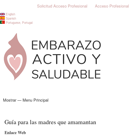
Pasar
Solicitud Acceso Profesional
Acceso Profesional
User
al
English
Login
contenido
Language switcher
Spanish
Emas
Portuguese, Portugal
principal
Mostrar — Menu Principal
Menu
Principal
Quiénes Somos
Información Legal
Inicio
Guía para las madres que amamantan
Enlace Web