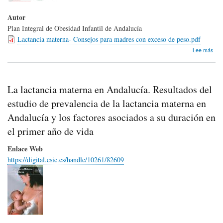
Autor
Plan Integral de Obesidad Infantil de Andalucía
Lactancia materna- Consejos para madres con exceso de peso.pdf
sob
Lee más
Lact
mat
Bue
par
La lactancia materna en Andalucía. Resultados del
ti,
bue
estudio de prevalencia de la lactancia materna en
par
Andalucía y los factores asociados a su duración en
tu
beb
el primer año de vida
Con
par
Enlace Web
mad
https://digital.csic.es/handle/10261/82609
con
exc
de
pes