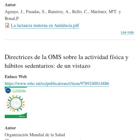
Autor
Aguayo, J., Pasadas, S., Ramírez, A., Rello, C., Martinez, MªT. y
Bonal,P
La lactancia materna en Andalucía.pdf
sob
Lee más
La
lact
mat
en
Directrices de la OMS sobre la actividad física y
Anda
Res
hábitos sedentarios: de un vistazo
del
estu
Enlace Web
de
https://www.who.int/es/publications/i/item/9789240014886
prev
de
la
lact
mat
en
And
y
Autor
los
fact
Organización Mundial de la Salud
aso