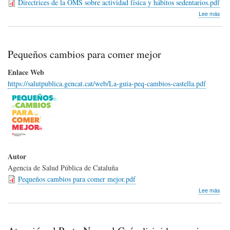
Directrices de la OMS sobre actividad física y hábitos sedentarios.pdf
a
sob
Lee más
su
Dire
dur
de
en
la
el
OM
pri
Pequeños cambios para comer mejor
sob
año
la
de
Enlace Web
acti
vida
https://salutpublica.gencat.cat/web/La-guia-peq-cambios-castella.pdf
físic
y
hábi
sede
de
un
vist
Autor
Agencia de Salud Pública de Cataluña
Pequeños cambios para comer mejor.pdf
sob
Lee más
Peq
cam
par
com