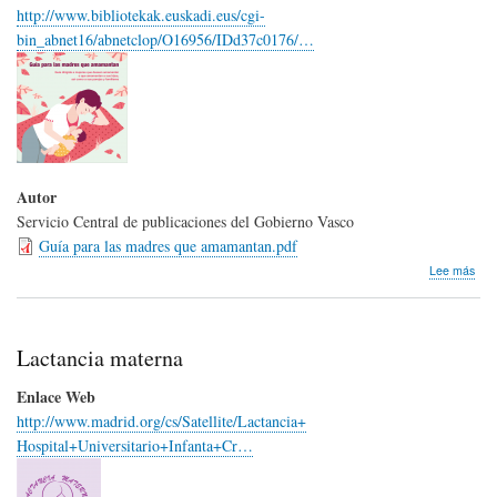
http://www.bibliotekak.euskadi.eus/cgi-
bin_abnet16/abnetclop/O16956/IDd37c0176/…
Autor
Servicio Central de publicaciones del Gobierno Vasco
Guía para las madres que amamantan.pdf
sob
Lee más
Guí
par
las
mad
Lactancia materna
que
ama
Enlace Web
http://www.madrid.org/cs/Satellite/Lactancia+
Hospital+Universitario+Infanta+Cr…